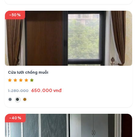
-50%
Cửa lưới chống muỗi
650.000 vnđ
1.280.000
-40%