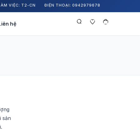
LÀM VIỆC: T2-CN
ĐIỆN THOẠI: 0942979678
Liên hệ
ượng
i sản
.