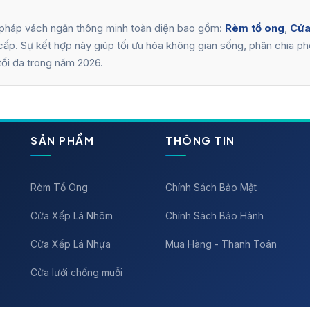
 pháp vách ngăn thông minh toàn diện bao gồm:
Rèm tổ ong
,
Cửa
ấp. Sự kết hợp này giúp tối ưu hóa không gian sống, phân chia phò
 tối đa trong năm 2026.
SẢN PHẨM
THÔNG TIN
Rèm Tổ Ong
Chính Sách Bảo Mật
Cửa Xếp Lá Nhôm
Chính Sách Bảo Hành
Cửa Xếp Lá Nhựa
Mua Hàng - Thanh Toán
Cửa lưới chống muỗi