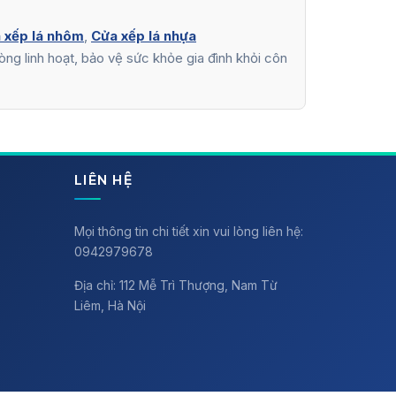
 xếp lá nhôm
,
Cửa xếp lá nhựa
ng linh hoạt, bảo vệ sức khỏe gia đình khỏi côn
LIÊN HỆ
Mọi thông tin chi tiết xin vui lòng liên hệ:
0942979678
Địa chỉ: 112 Mễ Trì Thượng, Nam Từ
Liêm, Hà Nội